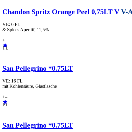
Chandon Spritz Orange Peel 0,75LT V
V-A
VE: 6 FL
& Spices Aperitif, 11,5%
+
–
FL
San Pellegrino *0.75LT
VE: 16 FL
mit Kohlensäure, Glasflasche
+
–
FL
San Pellegrino *0.75LT