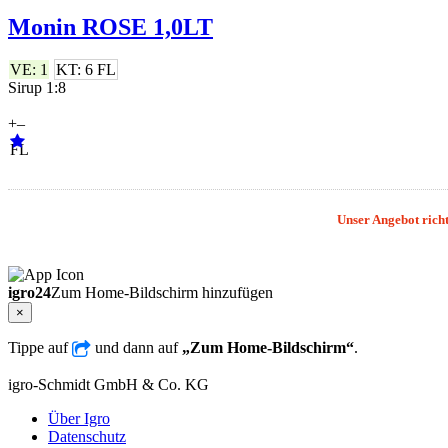
Monin ROSE 1,0LT
VE: 1
KT: 6 FL
Sirup 1:8
+
–
FL
Unser Angebot richt
igro24
Zum Home-Bildschirm hinzufügen
×
Tippe auf
und dann auf
„Zum Home-Bildschirm“
.
igro-Schmidt GmbH & Co. KG
Über Igro
Datenschutz