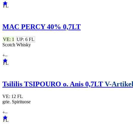
FL
MAC PERCY 40% 0,7LT
VE: 1
UP: 6 FL
Scotch Whisky
+
–
FL
Tsililis TSIPOURO o. Anis 0,7LT
V-Artike
VE: 12 FL
grie. Spirituose
+
–
FL