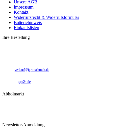
Unsere AGB
Impressum
Kontakt
Widerrufsrecht & Widerrufsformular
Batteriehinweis
Einkaufslisten
Ihre Bestellung
0 49 31 - 94 91 10
0 49 31 - 94 91 92
verkauf@igro-schmidt.de
igro24.de
Abholmarkt
Montag – Freitag: 09:00 – 17:00 Uhr
Samstag: 09:00 – 12:00 Uhr
Newsletter-Anmeldung