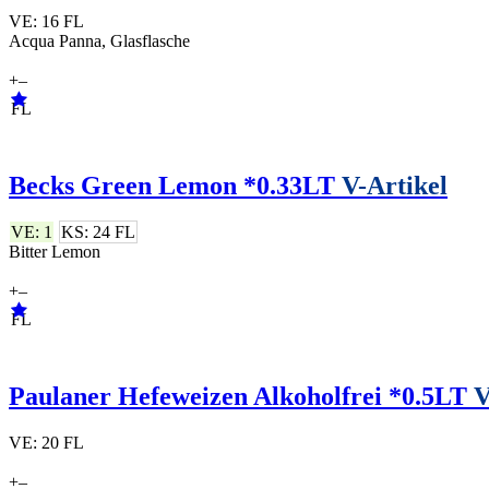
VE: 16 FL
Acqua Panna, Glasflasche
+
–
FL
Becks Green Lemon *0.33LT
V-Artikel
VE: 1
KS: 24 FL
Bitter Lemon
+
–
FL
Paulaner Hefeweizen Alkoholfrei *0.5LT
V
VE: 20 FL
+
–