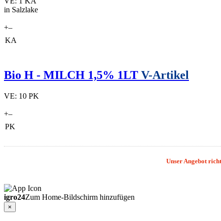
VE: 1 KA
in Salzlake
+
–
KA
Bio H - MILCH 1,5% 1LT
V-Artikel
VE: 10 PK
+
–
PK
Unser Angebot richt
igro24
Zum Home-Bildschirm hinzufügen
×