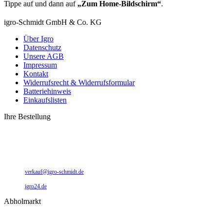
Tippe auf
und dann auf
„Zum Home-Bildschirm“
.
igro-Schmidt GmbH & Co. KG
Über Igro
Datenschutz
Unsere AGB
Impressum
Kontakt
Widerrufsrecht & Widerrufsformular
Batteriehinweis
Einkaufslisten
Ihre Bestellung
0 49 31 - 94 91 10
0 49 31 - 94 91 92
verkauf@igro-schmidt.de
igro24.de
Abholmarkt
Montag – Freitag: 09:00 – 17:00 Uhr