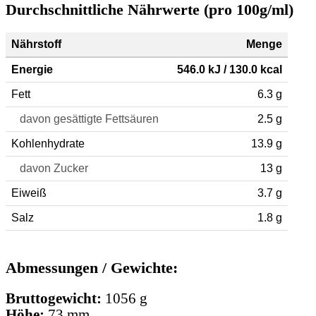
Durchschnittliche Nährwerte (pro 100g/ml)
Nährstoff
Menge
Energie
546.0 kJ / 130.0 kcal
Fett
6.3 g
davon gesättigte Fettsäuren
2.5 g
Kohlenhydrate
13.9 g
davon Zucker
13 g
Eiweiß
3.7 g
Salz
1.8 g
Abmessungen / Gewichte:
Bruttogewicht:
1056 g
Höhe:
73 mm