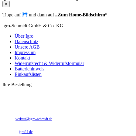
×
Tippe auf
und dann auf
„Zum Home-Bildschirm“
.
igro-Schmidt GmbH & Co. KG
Über Igro
Datenschutz
Unsere AGB
Impressum
Kontakt
Widerrufsrecht & Widerrufsformular
Batteriehinweis
Einkaufslisten
Ihre Bestellung
0 49 31 - 94 91 10
0 49 31 - 94 91 92
verkauf@igro-schmidt.de
igro24.de