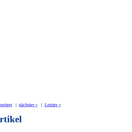
heriger
|
nächster »
|
Letzter »
rtikel