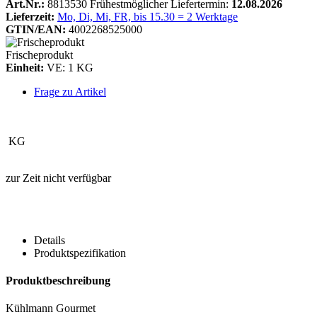
Art.Nr.:
8813530
Frühestmöglicher Liefertermin:
12.08.2026
Lieferzeit:
Mo, Di, Mi, FR, bis 15.30 = 2 Werktage
GTIN/EAN:
4002268525000
Frischeprodukt
Einheit:
VE: 1 KG
Frage zu Artikel
KG
zur Zeit nicht verfügbar
Details
Produktspezifikation
Produktbeschreibung
Kühlmann Gourmet