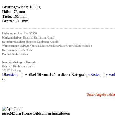
Bruttogewicht:
1056 g
Höhe:
73 mm
Tiefe:
195 mm
Breite:
141 mm
Lieferanten-Art.-Nr.:
52500
Markeninhaber:
Heinrich Kühlmann GmbH
Datenbereitsteller:
Heinrich Kühlmann GmbH
Warengruppe (GPC):
VegetableBasedProductsMealsReadyToEatPerishable
Datenstand:
05.06.2025
Produktbild:
Ansehen
Inverkehrbringer / Kontakt:
Heinrich Kühlmann GmbH
33397 Rietberg
Übersicht
| Artikel
10 von 125
in dieser Kategorie
« Erster
|
« vor
‹
›
Unser Angebot richt
igro24
Zum Home-Bildschirm hinzufügen