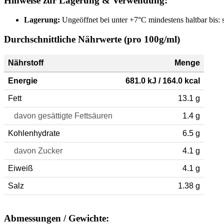
Hinweise zur Lagerung & Verwendung:
Lagerung:
Ungeöffnet bei unter +7°C mindestens haltbar bis:
Durchschnittliche Nährwerte (pro 100g/ml)
Nährstoff
Menge
Energie
681.0 kJ / 164.0 kcal
Fett
13.1 g
davon gesättigte Fettsäuren
1.4 g
Kohlenhydrate
6.5 g
davon Zucker
4.1 g
Eiweiß
4.1 g
Salz
1.38 g
Abmessungen / Gewichte: