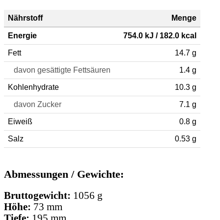
Nährstoff
Menge
Energie
754.0 kJ / 182.0 kcal
Fett
14.7 g
davon gesättigte Fettsäuren
1.4 g
Kohlenhydrate
10.3 g
davon Zucker
7.1 g
Eiweiß
0.8 g
Salz
0.53 g
Abmessungen / Gewichte:
Bruttogewicht:
1056 g
Höhe:
73 mm
Tiefe:
195 mm