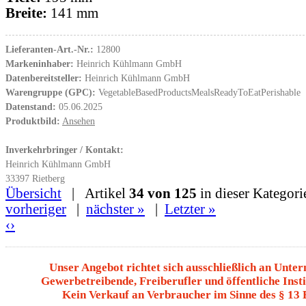
Breite:
141 mm
Lieferanten-Art.-Nr.:
12800
Markeninhaber:
Heinrich Kühlmann GmbH
Datenbereitsteller:
Heinrich Kühlmann GmbH
Warengruppe (GPC):
VegetableBasedProductsMealsReadyToEatPerishable
Datenstand:
05.06.2025
Produktbild:
Ansehen
Inverkehrbringer / Kontakt:
Heinrich Kühlmann GmbH
33397 Rietberg
Übersicht
| Artikel
34 von 125
in dieser Kategori
vorheriger
|
nächster »
|
Letzter »
‹
›
Unser Angebot richtet sich ausschließlich an Unte
Gewerbetreibende, Freiberufler und öffentliche Insti
Kein Verkauf an Verbraucher im Sinne des § 13