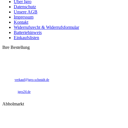
Über Igro
Datenschutz
Unsere AGB
Impressum
Kontakt
Widerrufsrecht & Widerrufsformular
Batteriehinweis
Einkaufslisten
Ihre Bestellung
0 49 31 - 94 91 10
0 49 31 - 94 91 92
verkauf@igro-schmidt.de
igro24.de
Abholmarkt
Montag – Freitag: 09:00 – 17:00 Uhr
Samstag: 09:00 – 12:00 Uhr