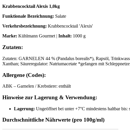
Krabbencocktail Alexis 1,0kg
Funktionale Bezeichnung:
Salate
Verkehrsbezeichnung:
Krabbencocktail 'Alexis'
Marke:
Kühlmann Gourmet |
Inhalt:
1000 g
Zutaten:
Zutaten: GARNELEN 44 % (Pandalus borealis*), Rapsöl, Trinkwasser
Xanthan; Säureregulator: Natriumacetate *gefangen mit Schleppnetz
Allergene (Codes):
ABK – Garnelen / Krebstiere: enthält
Hinweise zur Lagerung & Verwendung:
Lagerung:
Ungeöffnet bei unter +7°C mindestens haltbar bis:
Durchschnittliche Nährwerte (pro 100g/ml)