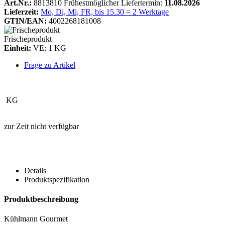
Art.Nr.:
8813810
Frühestmöglicher Liefertermin:
11.08.2026
Lieferzeit:
Mo, Di, Mi, FR, bis 15.30 = 2 Werktage
GTIN/EAN:
4002268181008
Frischeprodukt
Einheit:
VE: 1 KG
Frage zu Artikel
KG
zur Zeit nicht verfügbar
Details
Produktspezifikation
Produktbeschreibung
Kühlmann Gourmet