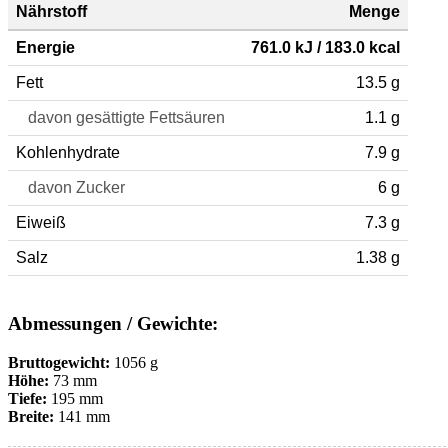
Nährstoff
Menge
Energie
761.0 kJ / 183.0 kcal
Fett
13.5 g
davon gesättigte Fettsäuren
1.1 g
Kohlenhydrate
7.9 g
davon Zucker
6 g
Eiweiß
7.3 g
Salz
1.38 g
Abmessungen / Gewichte:
Bruttogewicht:
1056 g
Höhe:
73 mm
Tiefe:
195 mm
Breite:
141 mm