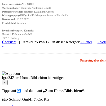
Lieferanten-Art.-Nr.:
18100
Markeninhaber:
Heinrich Kühlmann GmbH
Datenbereitsteller:
Heinrich Kühlmann GmbH
Warengruppe (GPC):
ShellfishPreparedProcessedPerishable
Datenstand:
15.12.2025
Produktbild:
Ansehen
Inverkehrbringer / Kontakt:
Heinrich Kühlmann GmbH
33397 Rietberg
Übersicht
| Artikel
75 von 125
in dieser Kategorie
« Erster
|
« vor
‹
›
Unser Angebot richt
igro24
Zum Home-Bildschirm hinzufügen
×
Tippe auf
und dann auf
„Zum Home-Bildschirm“
.
igro-Schmidt GmbH & Co. KG