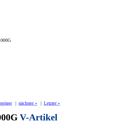
000G
heriger
|
nächster »
|
Letzter »
000G
V-Artikel