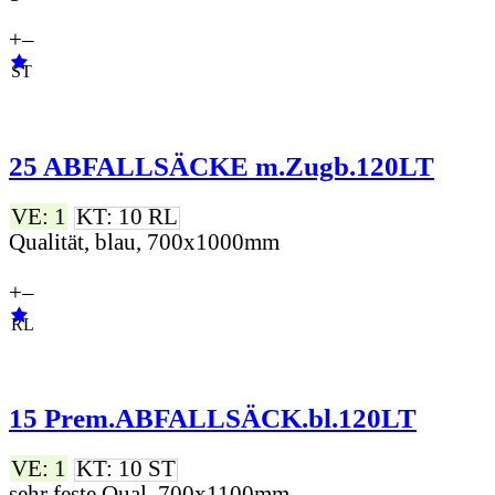
+
–
ST
25 ABFALLSÄCKE m.Zugb.120LT
VE: 1
KT: 10 RL
Qualität, blau, 700x1000mm
+
–
RL
15 Prem.ABFALLSÄCK.bl.120LT
VE: 1
KT: 10 ST
sehr feste Qual. 700x1100mm