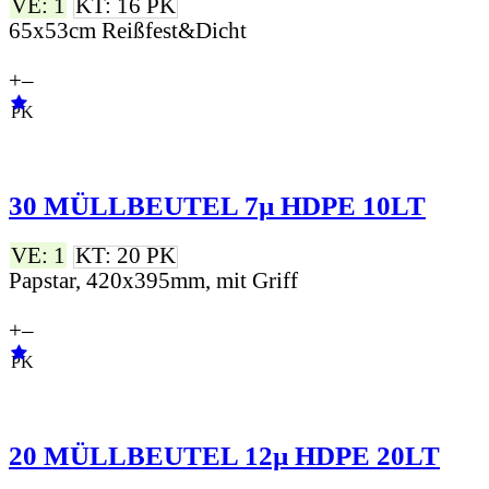
VE: 1
KT: 16 PK
65x53cm Reißfest&Dicht
+
–
PK
30 MÜLLBEUTEL 7µ HDPE 10LT
VE: 1
KT: 20 PK
Papstar, 420x395mm, mit Griff
+
–
PK
20 MÜLLBEUTEL 12µ HDPE 20LT