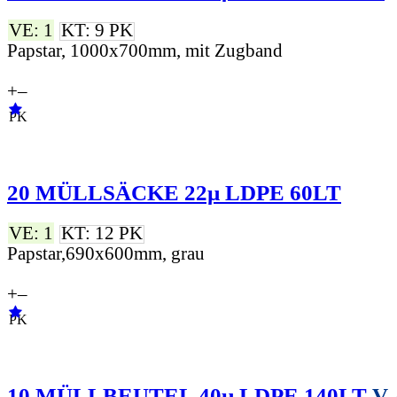
VE: 1
KT: 9 PK
Papstar, 1000x700mm, mit Zugband
+
–
PK
20 MÜLLSÄCKE 22µ LDPE 60LT
VE: 1
KT: 12 PK
Papstar,690x600mm, grau
+
–
PK
10 MÜLLBEUTEL 40µ LDPE 140LT
V-