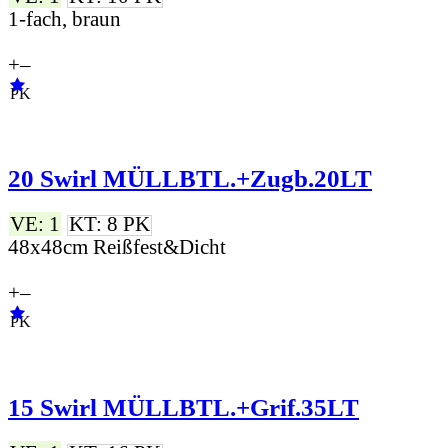
1-fach, braun
+
–
PK
20 Swirl MÜLLBTL.+Zugb.20LT
VE: 1
KT: 8 PK
48x48cm Reißfest&Dicht
+
–
PK
15 Swirl MÜLLBTL.+Grif.35LT