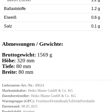
Ballaststoffe
1.2 g
Eiweiß
0.6 g
Salz
0.1 g
Abmessungen / Gewichte:
Bruttogewicht:
1569 g
Höhe:
320 mm
Tiefe:
80 mm
Breite:
80 mm
Lieferanten-Art.-Nr.:
80024
Markeninhaber:
Heiko Blume GmbH & Co. KG
Datenbereitsteller:
Heiko Blume GmbH & Co. KG
Warengruppe (GPC):
FruitJuiceDrinksReadyToDrinkPerishable
Datenstand:
08.05.2025
Produktbild:
Ansehen