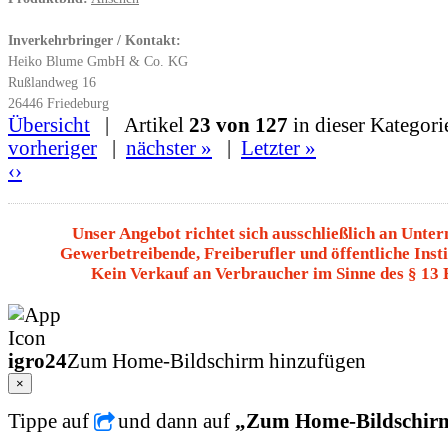
Inverkehrbringer / Kontakt:
Heiko Blume GmbH & Co. KG
Rußlandweg 16
26446 Friedeburg
Übersicht
| Artikel
23 von 127
in dieser Kategori
vorheriger
|
nächster »
|
Letzter »
‹
›
Unser Angebot richtet sich ausschließlich an Unte
Gewerbetreibende, Freiberufler und öffentliche Insti
Kein Verkauf an Verbraucher im Sinne des § 13
igro24
Zum Home-Bildschirm hinzufügen
×
Tippe auf
und dann auf
„Zum Home-Bildschir